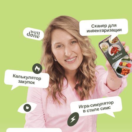
Сканер для
инвентаризации
Калькулятор
закупок
Игра-симулятор
в стиле симс
Конструктор
здоровых тарелок
Инструменты