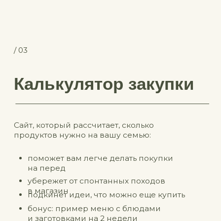
/ 04
Игра-симулятор
нашей жизни
Переходим к развлечениям.
Любите ли вы The Sims™ так же, как люблю их
я? Вдохновившись легендарной игрой мы
создали симулятор, который показывает ваши
основные ошибки, из-за которых в течение
дня утекают энергия и деньги.
Проверьте, сможете ли вы продержаться
до вечера.