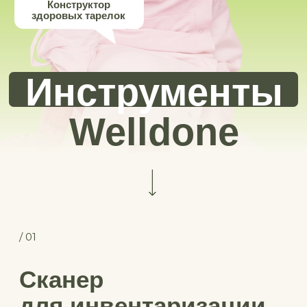
Welldone
/ 01
Сканер
для инвентаризации
Экономия бюджета начинается с понимания,
что есть и чего нет дома. Незнание приводит
не только к увеличению расходов и пищевых
отходов, но и к лишним походам в магазин.
Чтобы инвентаризация проходила за 5 минут,
используйте наш умный сканер. Просто
сфотографируйте холодильник и кухонные
шкафы, а он сам составит список продуктов
в наличии.
Выберите, где хотите открыть доступ