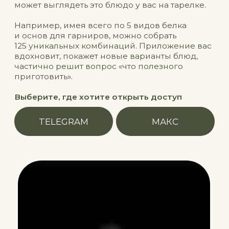
/ 03
Калькулятор закупки
Сайт, который рассчитает, сколько
продуктов нужно на вашу семью:
поможет вам легче делать покупки
на перед
убережет от спонтанных походов
в магазин
подкинет идеи, что можно еще купить
бонус: пример меню с блюдами
и заготовками на 2 недели
Выберите, где хотите открыть доступ
TELEGRAM
МАКС