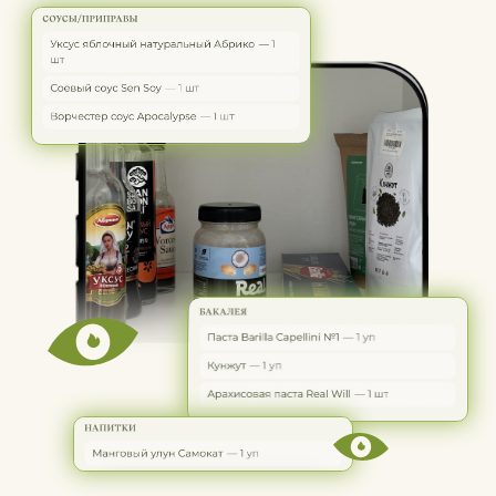
/ 02
Конструктор
здоровых тарелок
Холодильник забит продуктами, а есть нечего
— совсем как шкаф, полный одежды,
в котором «нечего надеть». Знакомо? Решение
есть.
Просто выбираете белковую часть, зерновой
гарнир и салат, и конструктор показывает, как
может выглядеть это блюдо у вас на тарелке.
Например, имея всего по 5 видов белка
и основ для гарниров, можно собрать
125 уникальных комбинаций. Приложение вас
вдохновит, покажет новые варианты блюд,
частично решит вопрос «что полезного
приготовить».
Выберите, где хотите открыть доступ
TELEGRAM
МАКС