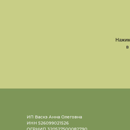
Нажима
в
ИП Васкэ Анна Олеговна
ИНН 526099021526
ОГРНИП 320527500082790