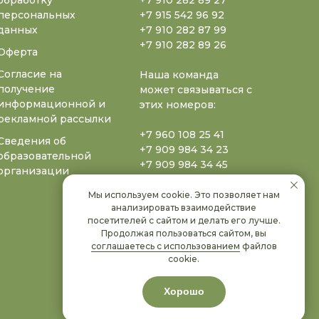
обработку
+7 910 282 89 27
персональных
+7 915 542 96 92
данных
+7 910 282 87 99
+7 910 282 89 26
Оферта
Согласие на
Наша команда
получение
может связываться с
информационной и
этих номеров:
рекламной рассылки
+7 960 108 25 41
Сведения об
+7 909 984 34 23
образовательной
+7 909 984 34 45
организации
+7 909 984 35 12
+7 909 984 35 33
Мы используем cookie. Это позволяет нам
анализировать взаимодействие
+7 909 984 35 47
посетителей с сайтом и делать его лучше.
+7 909 984 35 77
Продолжая пользоваться сайтом, вы
+7 909 984 35 88
соглашаетесь с использованием
файлов
+7 909 984 35 99
cookie.
+7 909 984 36 20
+7 909 984 36 50
Хорошо
+7 778 096 68 02
+371 6707 99 69