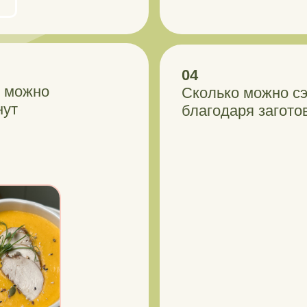
04
ы можно
Сколько можно сэ
нут
благодаря загото