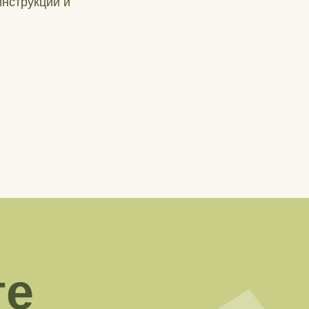
нструкции и
те