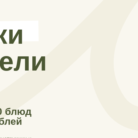
ки
дели
0 блюд
ублей