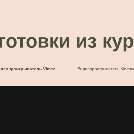
аготовки из ку
деопроигрыватель Vimeo
Видеопроигрыватель Kinesc