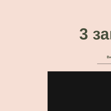
3 з
Ви