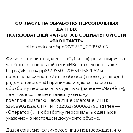
СОГЛАСИЕ НА ОБРАБОТКУ ПЕРСОНАЛЬНЫХ
ДАННЫХ
ПОЛЬЗОВАТЕЛЕЙ ЧАТ-БОТА В СОЦИАЛЬНОЙ СЕТИ
«ВКОНТАКТЕ»
https://vk.com/app6379730_-209592166
Физическое лицо (далее — «Субъект»), регистрируясь в
чат-боте в социальной сети «ВКонтакте» по ссылке:
https://vk.com/app6379730_-209592166#l=57 и
проставляя символ «✓» в чекбоксе (в поле для ввода)
рядом с текстом «Я принимаю и даю согласие на
обработку персональных данных» (далее — «Чат-бот»),
дает свое согласие индивидуальному
предпринимателю Васкэ Анне Олеговне, ИНН:
526099021526, ОГРНИП: 320527500082790 (далее —
«Оператор»), на обработку персональных данных в
указанном в настоящем документе объеме.
Давая согласие, физическое лицо подтверждает, что: