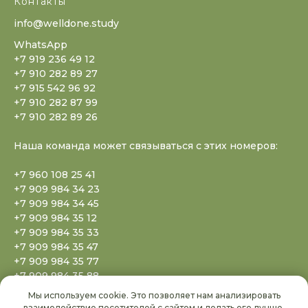
Контакты
info@welldone.study
WhatsApp
+7 919 236 49 12
+7 910 282 89 27
+7 915 542 96 92
+7 910 282 87 99
+7 910 282 89 26
Наша команда может связываться с этих номеров:
+7 960 108 25 41
+7 909 984 34 23
+7 909 984 34 45
+7 909 984 35 12
+7 909 984 35 33
+7 909 984 35 47
+7 909 984 35 77
+7 909 984 35 88
+7 909 984 35 99
Мы используем cookie. Это позволяет нам анализировать
+7 909 984 36 20
взаимодействие посетителей с сайтом и делать его лучше.