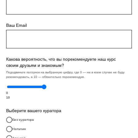
Ваш Email
Какова вероятность, что вы порекомендуете наш курс
своим друзьям и знакомым?
Пододвиньте ползунок на выбранную цифру, где 0 — ни в коем случае не буду
рекомендовать, а 10 — обязательно порекомендую.
0
10
Выберите вашего куратора
Без куратора
Наталия