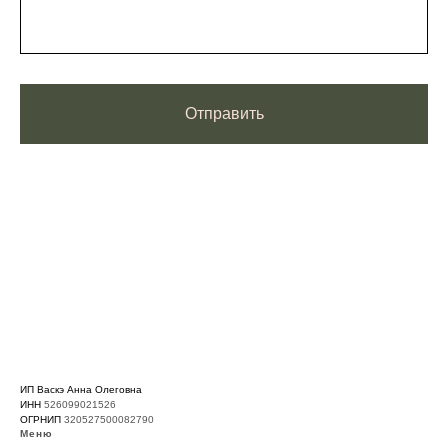
Отправить
ИП Васкэ Анна Олеговна
ИНН
526099021526
ОГРНИП
320527500082790
Меню