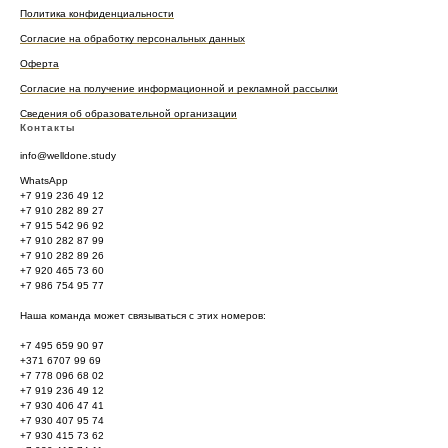
Политика конфиденциальности
Согласие на обработку персональных данных
Оферта
Согласие на получение информационной и рекламной рассылки
Сведения об образовательной организации
Контакты
info@welldone.study
WhatsApp
+7 919 236 49 12
+7 910 282 89 27
+7 915 542 96 92
+7 910 282 87 99
+7 910 282 89 26
+7 920 465 73 60
+7 986 754 95 77
Наша команда может связываться с этих номеров:
+7 495 659 90 97
+371 6707 99 69
+7 778 096 68 02
+7 919 236 49 12
+7 930 406 47 41
+7 930 407 95 74
+7 930 415 73 62