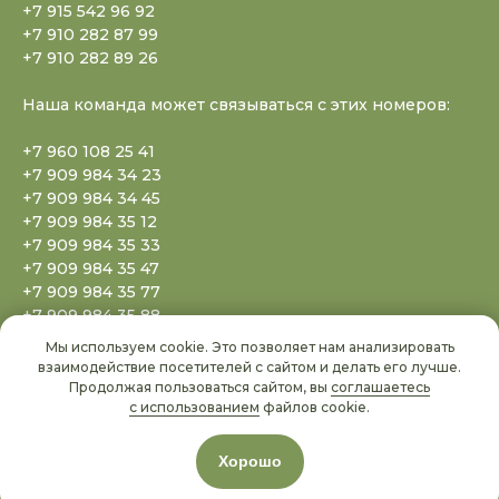
+7 915 542 96 92
+7 910 282 87 99
+7 910 282 89 26
Наша команда может связываться с этих номеров:
+7 960 108 25 41
+7 909 984 34 23
+7 909 984 34 45
+7 909 984 35 12
+7 909 984 35 33
+7 909 984 35 47
+7 909 984 35 77
+7 909 984 35 88
+7 909 984 35 99
Мы используем cookie. Это позволяет нам анализировать
+7 909 984 36 20
взаимодействие посетителей с сайтом и делать его лучше.
+7 909 984 36 50
Продолжая пользоваться сайтом, вы
соглашаетесь
с использованием
файлов cookie.
+7 778 096 68 02
+371 6707 99 69
Хорошо