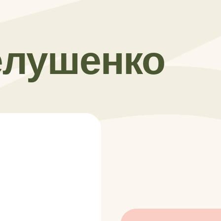
я
лушенко