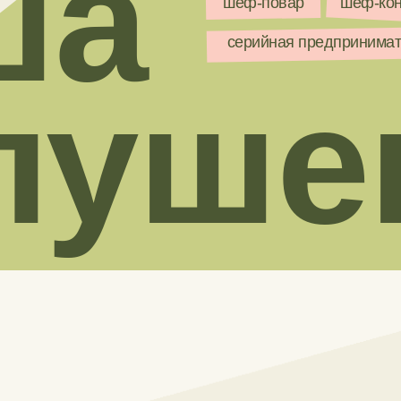
ша
шеф-повар
шеф-кон
серийная предпринима
луше