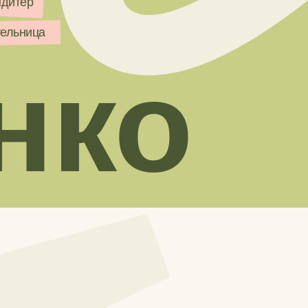
дитер
тельница
нко