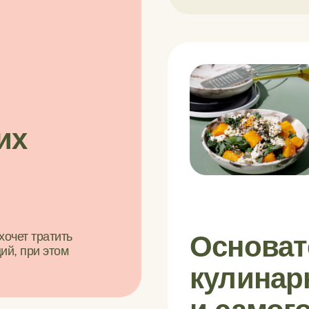
их
хочет тратить
Основат
ий, при этом
кулинар