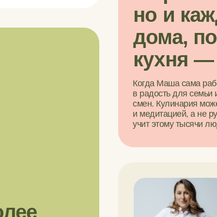
но
и
каж
дома, п
кухня —
Когда Маша сама рабо
в радость для семьи 
смен. Кулинария мож
и медитацией, а не 
учит этому тысячи лю
олее