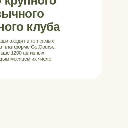
 крупного
зычного
ного клуба
ши входит в топ самых
а платформе GetCourse.
льше 1200 активных
ждым месяцем их число