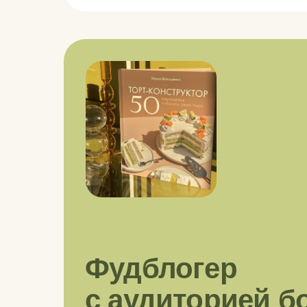
Фудблогер
с
аудиторией б