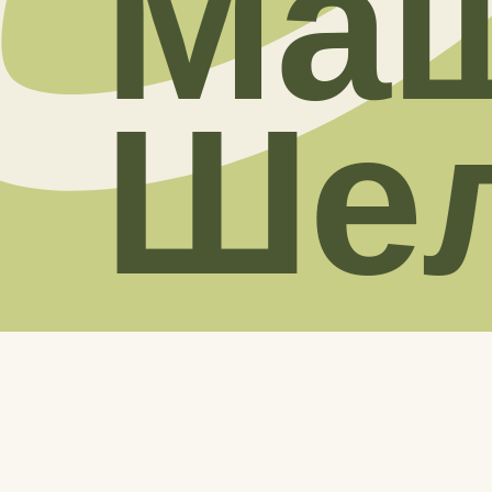
Ма
Ше