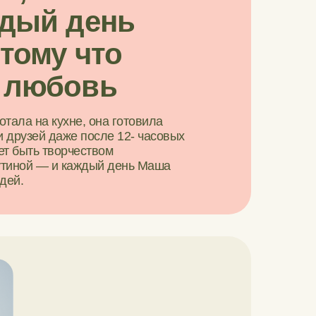
дый день
отому что
 любовь
тала на кухне, она готовила
и друзей даже после 12- часовых
ет быть творчеством
рутиной — и каждый день Маша
дей.