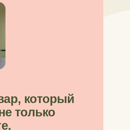
ар, который
не
только
е,