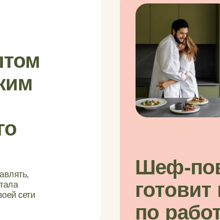
ытом
ким
го
Шеф-пов
авлять,
готовит 
отала
воей сети
по
работ