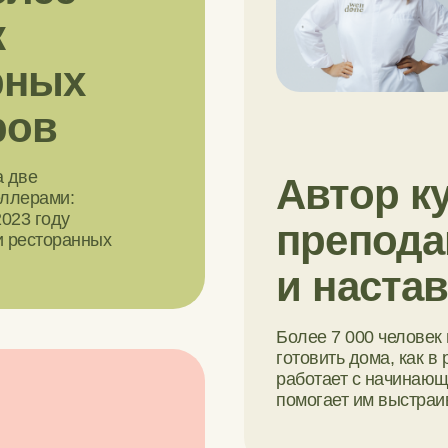
к
рных
ров
а две
Автор к
еллерами:
2023 году
препода
и ресторанных
и
наста
Более 7 000 человек
готовить дома, как в
работает с начинаю
помогает им выстраи