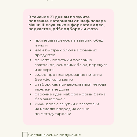
В течение 21 дня вы получите
полезные материалы от шеф-повара
Маши Шелушенко в формате видео,
подкастов, pdf-подборок и фото.
примеры тарелок на завтрак, обед
и ужин
идеи быстрых блюд из обычных
продуктов
рецепты простых и полезных
завтраков, основных блюд, перекуса
и десерта
видео про планирование питания
без жёсткого меню
разбор, как придерживаться метода
тарелки вне дома
рабочие идеи набора нормы белка
без заморочек
мини-влог с закупки и заготовки
на неделю вперед на семью
по методу тарелки
Соглашаюсь на получение