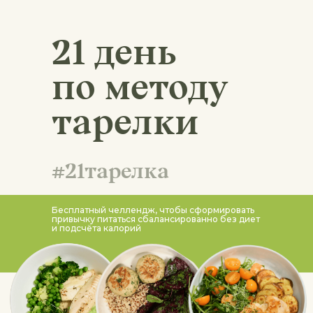
21 день
по методу
тарелки
#21тарелка
Бесплатный челлендж, чтобы сформировать
привычку питаться сбалансированно без диет
и подсчёта калорий