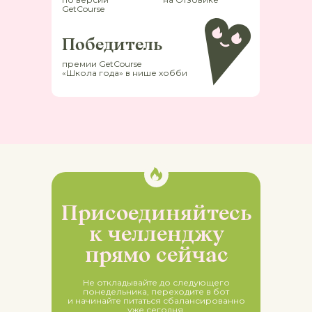
GetCourse
Победитель
премии GetCourse
«Школа года» в нише хобби
Присоединяйтесь
к челленджу
прямо сейчас
Не откладывайте до следующего
понедельника, переходите в бот
и начинайте питаться сбалансированно
уже сегодня.