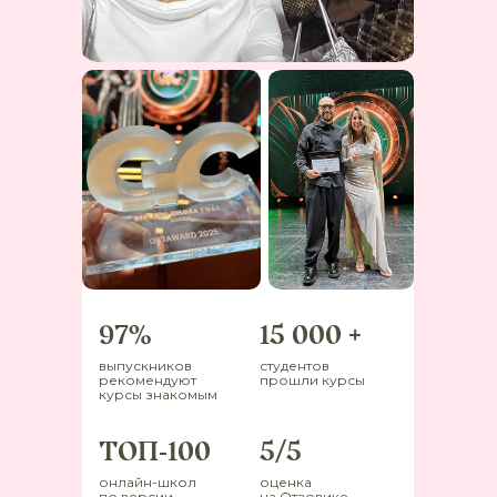
97%
15 000 +
выпускников
студентов
рекомендуют
прошли курсы
курсы знакомым
ТОП-100
5/5
онлайн-школ
оценка
по версии
на Отзовике