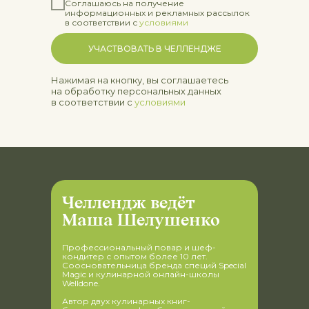
Соглашаюсь на получение
информационных и рекламных рассылок
в соответствии с
условиями
УЧАСТВОВАТЬ В ЧЕЛЛЕНДЖЕ
Нажимая на кнопку, вы соглашаетесь
на обработку персональных данных
в соответствии с
условиями
Челлендж ведёт
Маша Шелушенко
Профессиональный повар и шеф-
кондитер с опытом более 10 лет.
Соосновательница бренда специй Special
Magic и кулинарной онлайн-школы
Welldone.
Автор двух кулинарных книг-