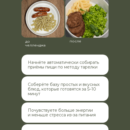
после
до
челленджа
Начнёте автоматически собирать
приёмы пищи по методу тарелки
Соберёте базу простых и вкусных
блюд, которые готовятся за 5–10
минут
Почувствуете больше энергии
и меньше стресса из-за питания