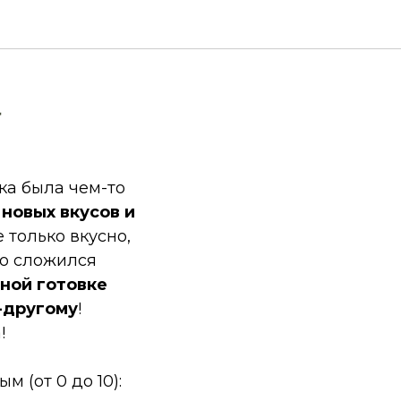
a
ка была чем-то
 новых вкусов и
е только вкусно,
то сложился
вной готовке
-другому
!
!
 (от 0 до 10):