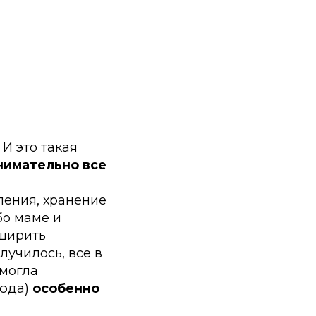
 И это такая
внимательно все
ления, хранение
бо маме и
сширить
лучилось, все в
смогла
люда)
особенно