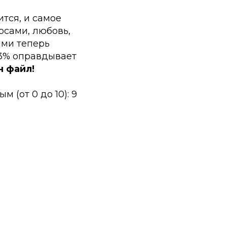
ится, и самое
рсами, любовь,
ями теперь
93% оправдывает
н файл!
 (от 0 до 10): 9