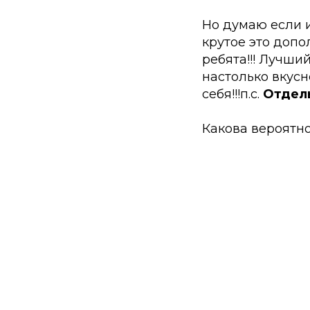
Но думаю если и
крутое это допо
ребята!!! Лучши
настолько вкусн
себя!!!п.с.
Отдель
Какова вероятно