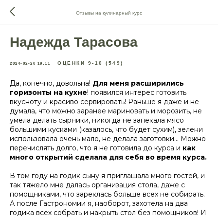
Отзывы на кулинарный курс
Надежда Тарасова
ОЦЕНКИ 9-10 (549)
2024-02-20 19:11
Да, конечно, довольна!
Для меня расширились
горизонты на кухне
! появился интерес готовить
вкусноту и красиво сервировать! Раньше я даже и не
думала, что можно заранее мариновать и морозить, не
умела делать сырники, никогда не запекала мясо
большими кусками (казалось, что будет сухим), зелени
использовала очень мало, не делала заготовки... Можно
перечислять долго, что я не готовила до курса и
как
много открытий сделала для себя во время курса.
В том году на годик сыну я приглашала много гостей, и
так тяжело мне далась организация стола, даже с
помощниками, что зареклась больше всех не собирать.
А после Гастрономии я, наоборот, захотела на два
годика всех собрать и накрыть стол без помощников! И