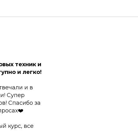
овых техник и
упно и легко!
твечали и в
и! Супер
в! Спасибо за
просах❤️
й курс, все