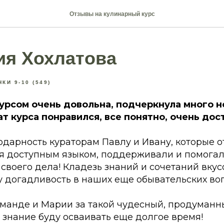
Отзывы на кулинарный курс
ия Хохлатова
КИ 9-10 (549)
урсом очень довольна, подчеркнула много н
т курса понравился, все понятно, очень дост
дарность кураторам Павлу и Ивану, которые о
я доступным языком, поддерживали и помогал
воего дела! Кладезь знаний и сочетаний вкусо
у догадливость в наших еще обывательских во
манде и Марии за такой чудесный, продуманны
 знание буду осваивать еще долгое время!