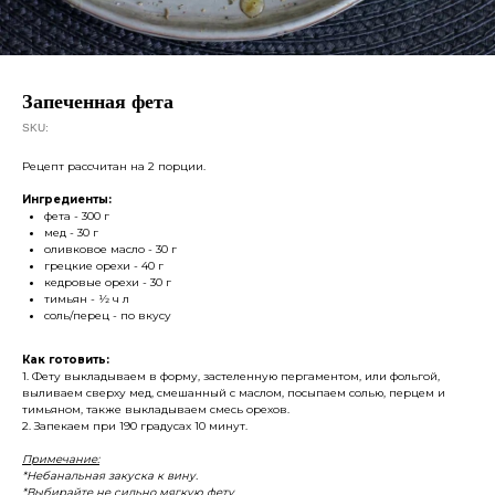
Запеченная фета
SKU:
Рецепт рассчитан на 2 порции.
Ингредиенты:
фета - 300 г
мед - 30 г
оливковое масло - 30 г
грецкие орехи - 40 г
кедровые орехи - 30 г
тимьян - 1⁄2 ч л
соль/перец - по вкусу
Как готовить:
1. Фету выкладываем в форму, застеленную пергаментом, или фольгой,
выливаем сверху мед, смешанный с маслом, посыпаем солью, перцем и
тимьяном, также выкладываем смесь орехов.
2. Запекаем при 190 градусах 10 минут.
Примечание:
*Небанальная закуска к вину.
*Выбирайте не сильно мягкую фету.