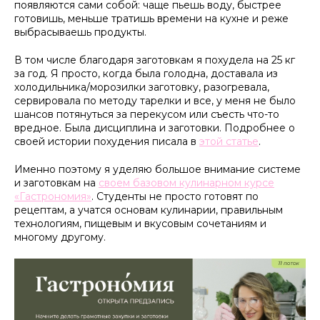
появляются сами собой: чаще пьешь воду, быстрее
готовишь, меньше тратишь времени на кухне и реже
выбрасываешь продукты.
В том числе благодаря заготовкам я похудела на 25 кг
за год. Я просто, когда была голодна, доставала из
холодильника/морозилки заготовку, разогревала,
сервировала по методу тарелки и все, у меня не было
шансов потянуться за перекусом или съесть что-то
вредное. Была дисциплина и заготовки. Подробнее о
своей истории похудения писала в
этой статье
.
Именно поэтому я уделяю большое внимание системе
и заготовкам на
своем базовом кулинарном курсе
«Гастрономия»
. Студенты не просто готовят по
рецептам, а учатся основам кулинарии, правильным
технологиям, пищевым и вкусовым сочетаниям и
многому другому.